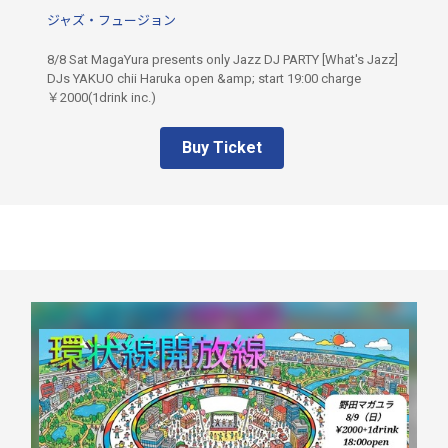
ジャズ・フュージョン
8/8 Sat MagaYura presents only Jazz DJ PARTY [What's Jazz]
DJs YAKUO chii Haruka open &amp; start 19:00 charge
￥2000(1drink inc.)
Buy Ticket