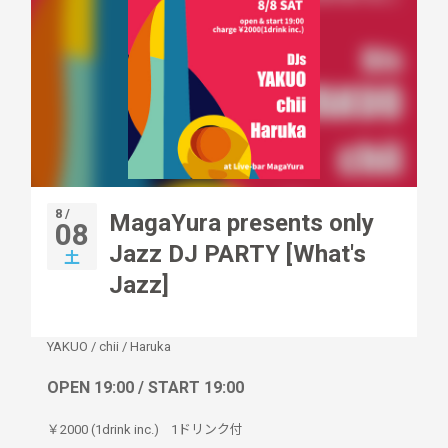
8 /
MagaYura presents only
08
Jazz DJ PARTY [What's
土
Jazz]
YAKUO
/
chii
/
Haruka
OPEN 19:00 / START 19:00
￥2000 (1drink inc.)
1ドリンク付