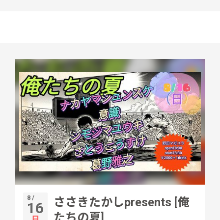
8 /
ささきたかしpresents [俺
16
たちの夏]
日