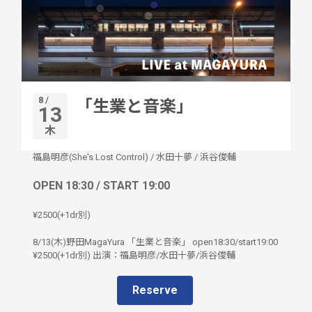
8 /
「生業と音楽」
13
木
福島明彦(She's Lost Control)
/
水田十夢
/
浜谷俊輔
OPEN 18:30 / START 19:00
¥2500(+1dr別)
8/13(木)野田MagaYura 「生業と音楽」 open18:30/start19:00
¥2500(+1dr別) 出演：福島明彦/水田十夢/浜谷俊輔
Reserve