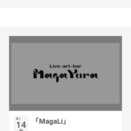
8 /
「MagaLi」
14