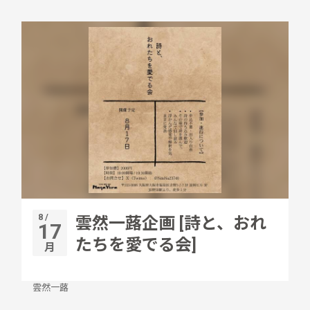
8 /
雲然一蕗企画 [詩と、おれ
17
たちを愛でる会]
月
雲然一蕗