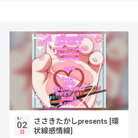
8 /
ささきたかしpresents [環
02
状線感情線]
日