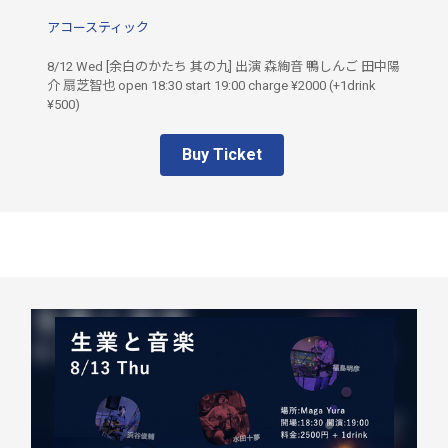
アコースティック
8/12 Wed [余白のかたち 其の九] 出演 森絢音 鴨しんご 田中陽
介 扇芝智也 open 18:30 start 19:00 charge ¥2000 (+1drink
¥500)
Buy Ticket