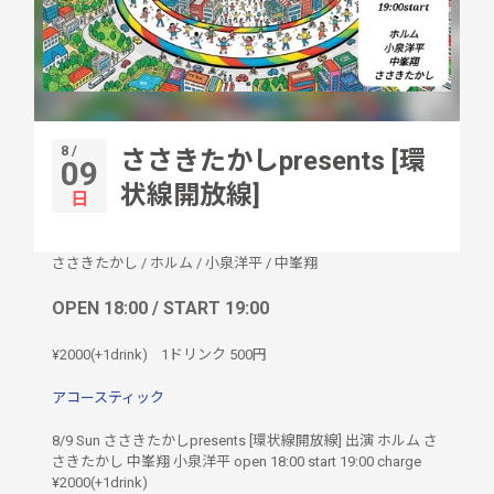
8 /
ささきたかしpresents [環
09
状線開放線]
日
ささきたかし
/
ホルム
/
小泉洋平
/
中峯翔
OPEN 18:00 / START 19:00
¥2000(+1drink)
1ドリンク
500円
アコースティック
8/9 Sun ささきたかしpresents [環状線開放線] 出演 ホルム さ
さきたかし 中峯翔 小泉洋平 open 18:00 start 19:00 charge
¥2000(+1drink)