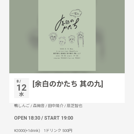
8 /
[余白のかたち 其の九]
12
水
鴨しんご
/
森絢音
/
田中陽介
/
扇芝智也
OPEN 18:30 / START 19:00
¥2000(+1drink)
1ドリンク
500円