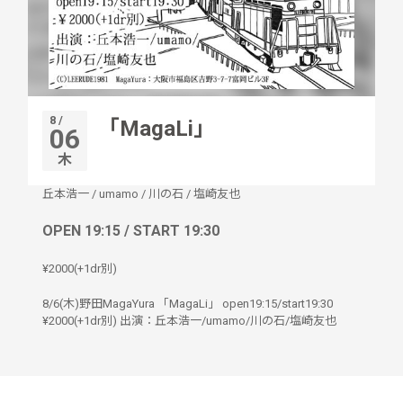
8 /
「MagaLi」
06
木
丘本浩一
/
umamo
/
川の石
/
塩崎友也
OPEN 19:15 / START 19:30
¥2000(+1dr別)
8/6(木)野田MagaYura 「MagaLi」 open19:15/start19:30
¥2000(+1dr別) 出演：丘本浩一/umamo/川の石/塩崎友也