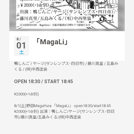
8 /
「MagaLi」
01
土
鴨しんご
/
ヤージ(サンレンプス･四日市)
/
藤川真里
/
五島み
くる
/
(唄)中西塗装
OPEN 18:30 / START 18:45
¥2000(+1dr別)
8/1(土)野田MagaYura 「MagaLi」 open18:30/start18:45
¥2000(+1dr別) 出演：鴨しんご/ヤージ(サンレンプス･四日
市)/藤川真里/五島みくる/(唄)中西塗装