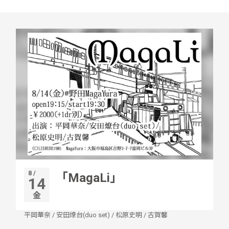
8 /
「MagaLi」
14
金
平岡華奈
/
安田燎台(duo set)
/
松原史明
/
古賀馨