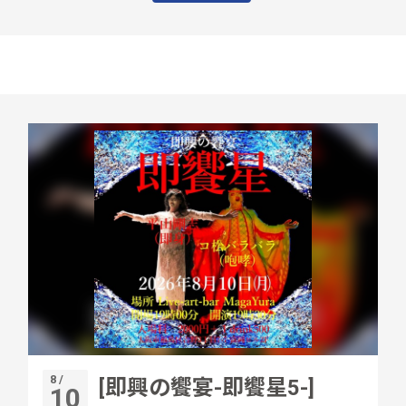
8 /
[即興の饗宴-即饗星5-]
10