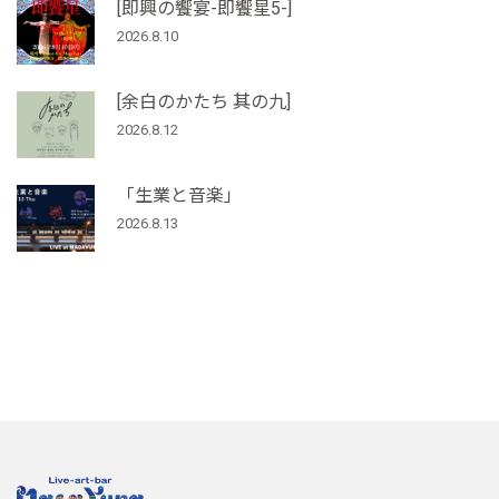
[即興の饗宴-即饗星5-]
2026.8.10
[余白のかたち 其の九]
2026.8.12
「生業と音楽」
2026.8.13