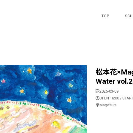
TOP
SCH
松本花×MagaY
Water vol.2
2025-03-09
OPEN 18:00 / START
MagaYura