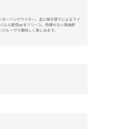
ンガーソングライター。主に弾き語りによるライ
バムと配信epをリリース。色褪せない楽曲群
いグルーヴで美味しく楽しめます。