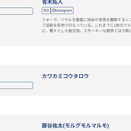
青木拓人
X
Instagram
フォーク、ソウルを基盤に独自の音楽を展開するシ
ブ活動を各地で行なっている。これまでに2枚のアル
に、飄々とした散文詩。スモーキーな歌声とほろ酔
カワカミコウタロウ
藤谷祐太(モルグモルマルモ)