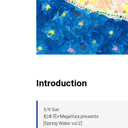
Introduction
3/9 Sun
松本花×MagaYura presents
[Spring Water vol.2]