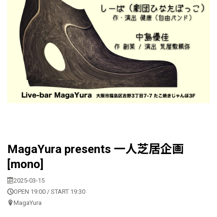
MagaYura presents 一人芝居企画
[mono]
2025-03-15
OPEN 19:00 / START 19:30
MagaYura