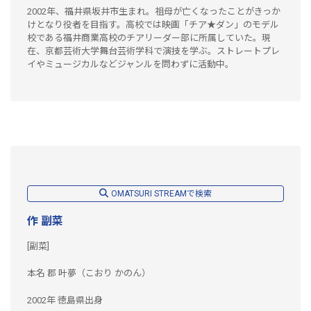
2002年、福井県坂井市生まれ。祖母が亡くなったことがきっか
けとなり役者を目指す。高校では映画「チア★ダン」のモデル
校である福井商業高校のチアリーダー部に所属していた。現
在、京都芸術大学舞台芸術学科で演技を学ぶ。ストレートプレ
イやミュージカルなどジャンルを問わずに活動中。
OMATSURI STREAMで検索
作 副菜
[副菜]
本名 郡 叶夢（こおり かのん）
2002年 徳島県出身