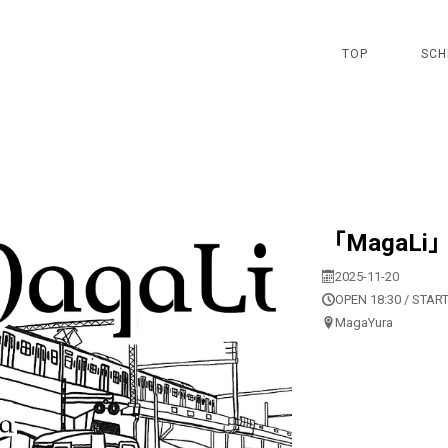
TOP
SCH
「MagaLi
2025-11-20
OPEN 18:30 / START
MagaYura