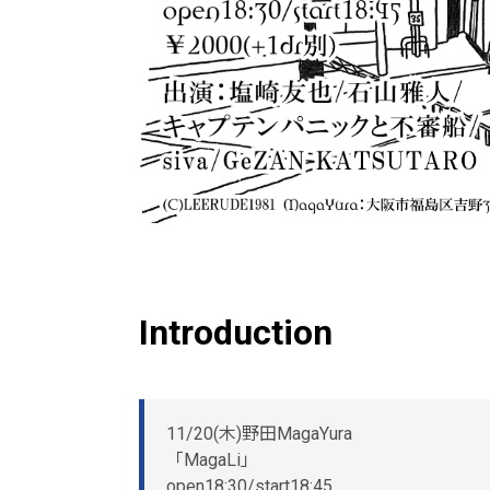
Introduction
11/20(木)野田MagaYura
「MagaLi」
open18:30/start18:45