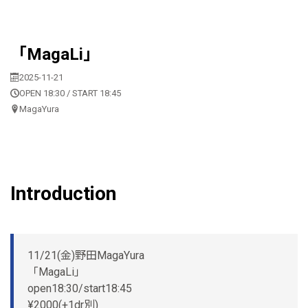
「MagaLi」
2025-11-21
OPEN 18:30 / START 18:45
MagaYura
Introduction
11/21(金)野田MagaYura
「MagaLi」
open18:30/start18:45
¥2000(+1dr別)