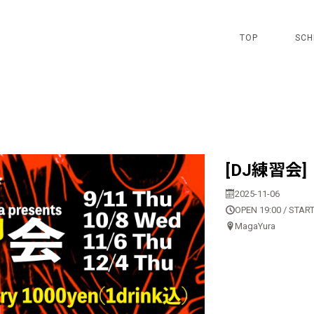
TOP
SCH
[DJ練習会]
2025-11-06
OPEN 19:00 / START
MagaYura