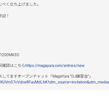
むべく立ち上げました。
歓迎！
L-1200MK3D
況確認はこちら
https://magayura.com/entries/new
てますオープンチャット「MagaYura "DJ練習会"」
t2WKUVm57vVcbw8FuuMdLltA?utm_source=invitation&utm_mediu