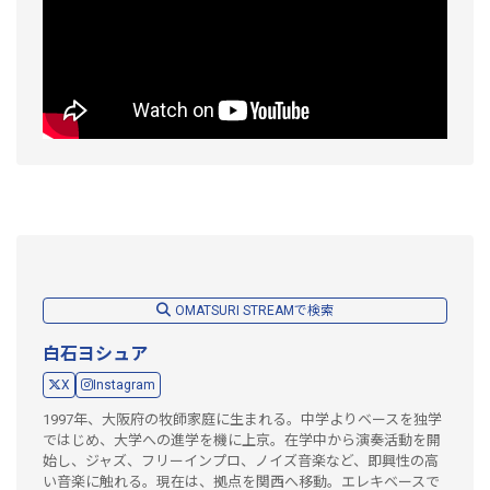
OMATSURI STREAMで検索
白石ヨシュア
X
Instagram
1997年、大阪府の牧師家庭に生まれる。中学よりベースを独学
ではじめ、大学への進学を機に上京。在学中から演奏活動を開
始し、ジャズ、フリーインプロ、ノイズ音楽など、即興性の高
い音楽に触れる。現在は、拠点を関西へ移動。エレキベースで