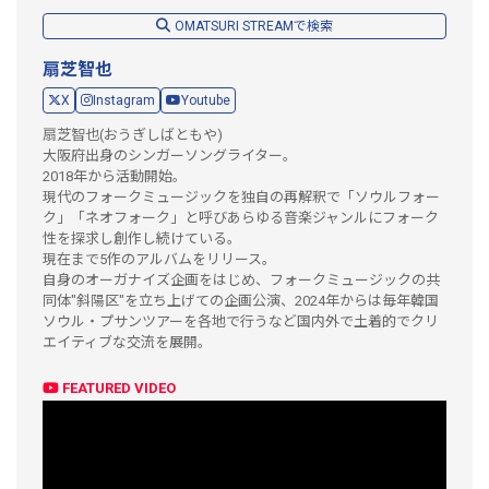
OMATSURI STREAMで検索
扇芝智也
X
Instagram
Youtube
扇芝智也(おうぎしばともや)
大阪府出身のシンガーソングライター。
2018年から活動開始。
現代のフォークミュージックを独自の再解釈で「ソウルフォー
ク」「ネオフォーク」と呼びあらゆる音楽ジャンルにフォーク
性を探求し創作し続けている。
現在まで5作のアルバムをリリース。
自身のオーガナイズ企画をはじめ、フォークミュージックの共
同体"斜陽区"を立ち上げての企画公演、2024年からは毎年韓国
ソウル・プサンツアーを各地で行うなど国内外で土着的でクリ
エイティブな交流を展開。
FEATURED VIDEO