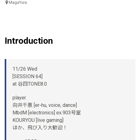
MagaYura
Introduction
11/26 Wed
[SESSION 64]
at 谷四TONE8.0
player.
向井千惠 [er-hu, voice, dance]
MbdM [electronics] ex.903号室
KOURYOU [live gaming]
ほか、飛び入り大歓迎！