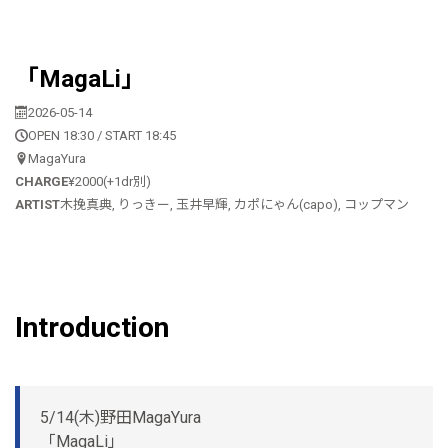
「MagaLi」
2026-05-14
OPEN 18:30 / START 18:45
MagaYura
CHARGE
¥2000(+1dr別)
ARTIST
木挽真典, りっきー, 玉井早輝, カポにゃん(capo), コップマン
Introduction
5/14(木)野田MagaYura
「MagaLi」