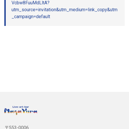
Vcbw8FuuMdLltA?
utm_source=invitation&utm_medium=link_copy&utm
_campaign=default
〒553-0006