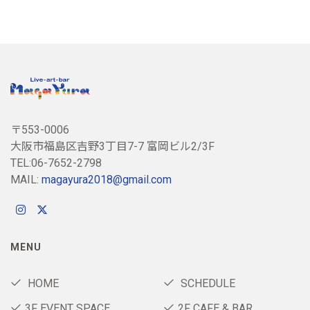
〒553-0006
大阪市福島区吉野3丁目7-7 富岡ビル2/3F
TEL:06-7652-2798
MAIL:
magayura2018@gmail.com
MENU
HOME
SCHEDULE
3F EVENT SPACE
2F CAFE & BAR