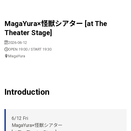
MagaYura×怪獣シアター [at The
Theater Stage]
2026-06-12
OPEN 19:00 / START 19:30
MagaYura
Introduction
6/12 Fri
MagaYura×怪獣シアター