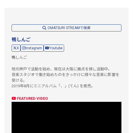
OMATSURI STREAMで検索
鴨しんご
X
Instagram
Youtube
鴨しんご
地元神戸で活動を始め、現在は大阪に拠点を移し活動中。
音楽スタジオで働き始めたのをきっかけに様々な音楽に影響を
受ける。
2019年8月にミニアルバム「、」(てん) を発売。
FEATURED VIDEO