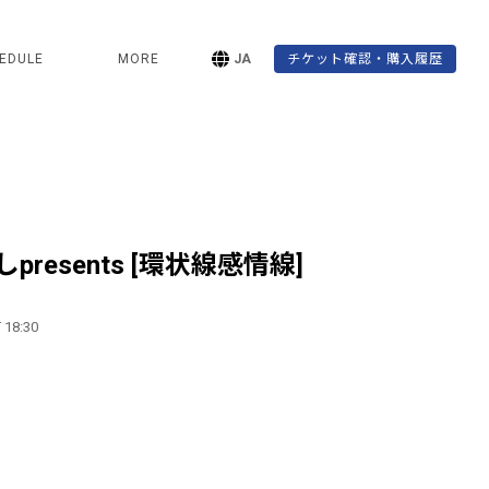
EDULE
MORE
JA
チケット確認・購入履歴
resents [環状線感情線]
 18:30