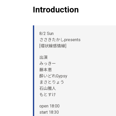
Introduction
8/2 Sun
ささきたかしpresents
[環状線感情線]
出演
みっきー
藤本恵
酔いどれGypsy
まさとりょう
石山雅人
もとすけ
open 18:00
start 18:30