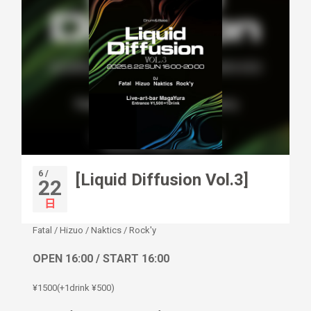
6 /
[Liquid Diffusion Vol.3]
22
日
Fatal
/
Hizuo
/
Naktics
/
Rock'y
OPEN 16:00 / START 16:00
¥1500(+1drink ¥500)