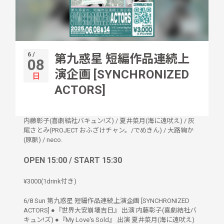
6 /
第九惑星 短編作品連続上
08
演企画 [SYNCHRONIZED
日
ACTORS]
内藤彰子(喜劇結社バキュン!ズ)
/
夏井菜月(海に遠吠え)
/
灰
尾さとみ(PROJECT おふざけチャン。/でめきん)
/
大路絢か
(原脈)
/
neco.
OPEN 15:00 / START 15:30
¥3000(1drink付き)
6/8 Sun 第九惑星 短編作品連続上演企画 [SYNCHRONIZED
ACTORS] ●『世界大安崩壊吉日』 出演 内藤彰子(喜劇結社バ
キュン!ズ) ●『My Love's Sold』 出演 夏井菜月(海に遠吠え)