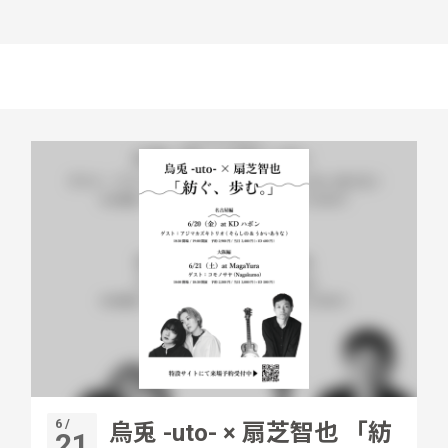
6 /
烏兎 -uto- × 扇芝智也 「紡
21