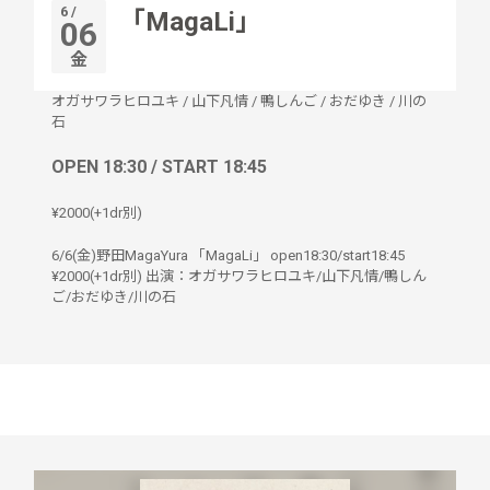
6 /
「MagaLi」
06
金
オガサワラヒロユキ
/
山下凡情
/
鴨しんご
/
おだゆき
/
川の
石
OPEN 18:30 / START 18:45
¥2000(+1dr別)
6/6(金)野田MagaYura 「MagaLi」 open18:30/start18:45
¥2000(+1dr別) 出演：オガサワラヒロユキ/山下凡情/鴨しん
ご/おだゆき/川の石