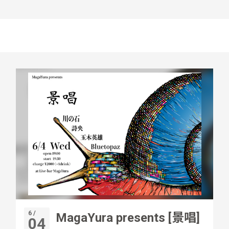
6 /
MagaYura presents [景唱]
04