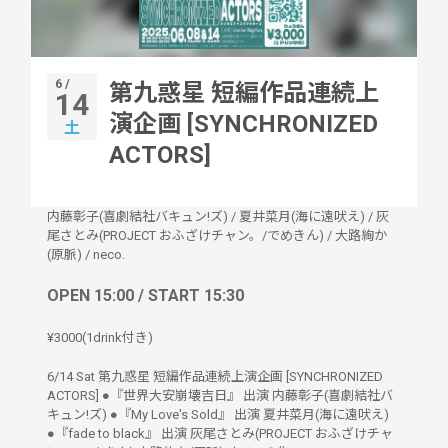
6 /
第九惑星 短編作品連続上
14
演企画 [SYNCHRONIZED
土
ACTORS]
内藤彰子(喜劇結社バキュン!ズ)
/
夏井菜月(海に遠吠え)
/
灰
尾さとみ(PROJECT おふざけチャン。/でめきん)
/
大路絢か
(原脈)
/
neco.
OPEN 15:00 / START 15:30
¥3000(1drink付き)
6/14 Sat 第九惑星 短編作品連続上演企画 [SYNCHRONIZED
ACTORS] ●『世界大安崩壊吉日』 出演 内藤彰子(喜劇結社バ
キュン!ズ) ●『My Love's Sold』 出演 夏井菜月(海に遠吠え)
●『fade to black』 出演 灰尾さとみ(PROJECT おふざけチャ