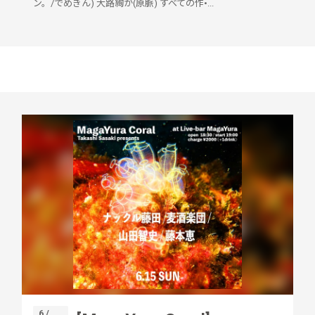
ン。/でめきん) 大路絢か(原脈) すべての作•...
6 /