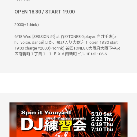
OPEN 18:30 / START 19:00
2000(+1drink)
6/18 Wed [SESSION 59] at 谷四TONE8.0 player. 向井千惠[er-
hu, voice, dance] ほか、飛び入り大歓迎！ open 18:30 start
19:00 charge ¥2000(+1drink) 谷四TONE8.0大阪府大阪市中央
区南新町１丁目１−１ ＥＸＡ南新町ビル 1F tell : 06-6...