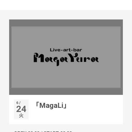
6 /
「MagaLi」
24
火