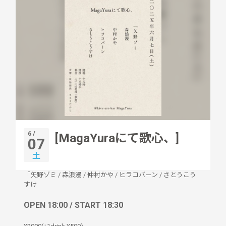
6 /
[MagaYuraにて歌心、]
07
土
「矢野ゾミ
/
森浪漫
/
仲村かや
/
ヒラコバーン
/
さとうこう
すけ
OPEN 18:00 / START 18:30