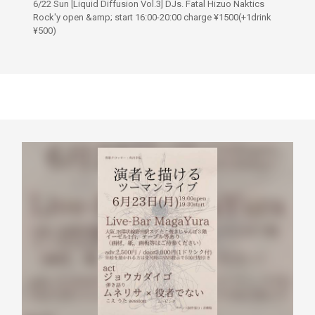
6/22 Sun [Liquid Diffusion Vol.3] DJs. Fatal Hizuo Naktics
Rock'y open &amp; start 16:00-20:00 charge ¥1500(+1drink
¥500)