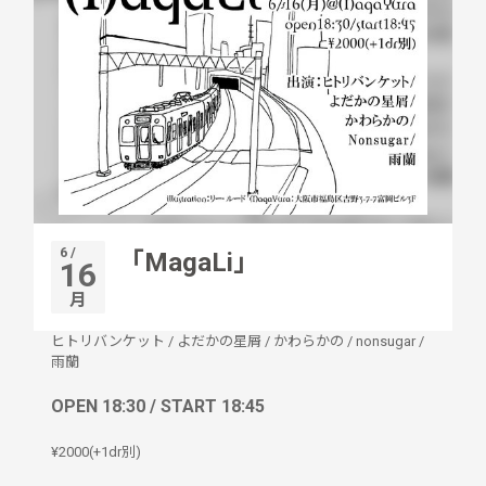
6 /
「MagaLi」
16
月
ヒトリバンケット
/
よだかの星屑
/
かわらかの
/
nonsugar
/
雨蘭
OPEN 18:30 / START 18:45
¥2000(+1dr別)