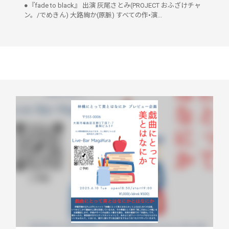
●『fade to black』 出演 灰尾さとみ(PROJECT おふざけチャ
ン。/でめきん) 大路絢か(原脈) すべての作•演...