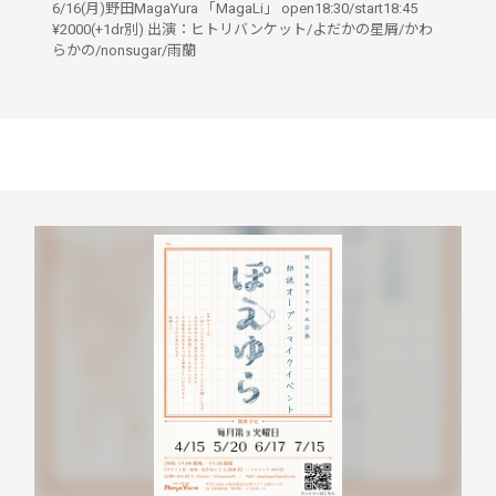
6/16(月)野田MagaYura 「MagaLi」 open18:30/start18:45
¥2000(+1dr別) 出演：ヒトリバンケット/よだかの星屑/かわ
らかの/nonsugar/雨蘭