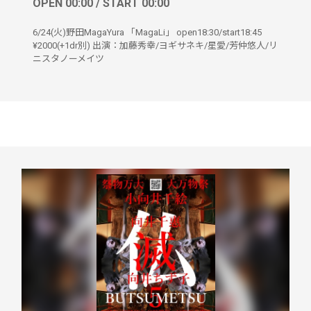
OPEN 00:00 / START 00:00
6/24(火)野田MagaYura 「MagaLi」 open18:30/start18:45
¥2000(+1dr別) 出演：加藤秀幸/ヨギサネキ/星愛/芳仲悠人/リ
ニスタノーメイツ