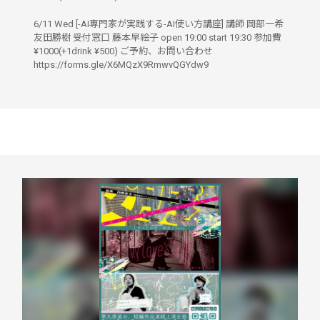
6/11 Wed [-AI専門家が実践する-AI使い方講座] 講師 岡部一希
友田勝樹 受付窓口 藤本早絵子 open 19:00 start 19:30 参加費
¥1000(+1drink ¥500) ご予約、お問い合わせ
https://forms.gle/X6MQzX9RmwvQGYdw9